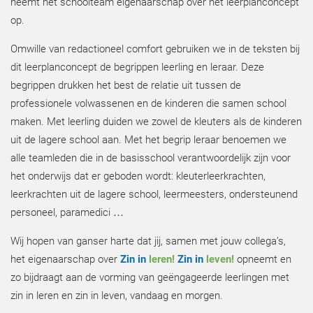
neemt het schoolteam eigenaarschap over het leerplanconcept
op.
Omwille van redactioneel comfort gebruiken we in de teksten bij
dit leerplanconcept de begrippen leerling en leraar. Deze
begrippen drukken het best de relatie uit tussen de
professionele volwassenen en de kinderen die samen school
maken. Met leerling duiden we zowel de kleuters als de kinderen
uit de lagere school aan. Met het begrip leraar benoemen we
alle teamleden die in de basisschool verantwoordelijk zijn voor
het onderwijs dat er geboden wordt: kleuterleerkrachten,
leerkrachten uit de lagere school, leermeesters, ondersteunend
personeel, paramedici …
Wij hopen van ganser harte dat jij, samen met jouw collega’s,
het eigenaarschap over
Zin in
leren!
Zin in
leven!
opneemt en
zo bijdraagt aan de vorming van geëngageerde leerlingen met
zin in leren en zin in leven, vandaag en morgen.