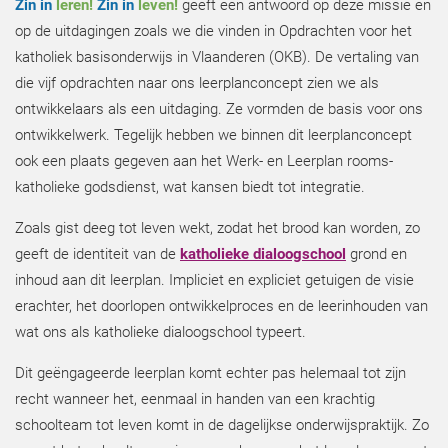
Zin in
leren!
Zin in
leven!
geeft een antwoord op deze missie en
op de uitdagingen zoals we die vinden in Opdrachten voor het
katholiek basisonderwijs in Vlaanderen (OKB). De vertaling van
die vijf opdrachten naar ons leerplanconcept zien we als
ontwikkelaars als een uitdaging. Ze vormden de basis voor ons
ontwikkelwerk. Tegelijk hebben we binnen dit leerplanconcept
ook een plaats gegeven aan het Werk- en Leerplan rooms-
katholieke godsdienst, wat kansen biedt tot integratie.
Zoals gist deeg tot leven wekt, zodat het brood kan worden, zo
geeft de identiteit van de
katholieke dialoogschool
grond en
inhoud aan dit leerplan. Impliciet en expliciet getuigen de visie
erachter, het doorlopen ontwikkelproces en de leerinhouden van
wat ons als katholieke dialoogschool typeert.
Dit geëngageerde leerplan komt echter pas helemaal tot zijn
recht wanneer het, eenmaal in handen van een krachtig
schoolteam tot leven komt in de dagelijkse onderwijspraktijk. Zo