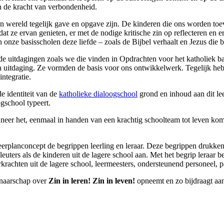
in de kracht van verbondenheid.
en wereld tegelijk gave en opgave zijn. De kinderen die ons worden to
at ze ervan genieten, er met de nodige kritische zin op reflecteren en
in onze basisscholen deze liefde – zoals de Bijbel verhaalt en Jezus die
e uitdagingen zoals we die vinden in Opdrachten voor het katholiek ba
en uitdaging. Ze vormden de basis voor ons ontwikkelwerk. Tegelijk he
ntegratie.
e identiteit van de
katholieke dialoogschool
grond en inhoud aan dit leer
gschool typeert.
nneer het, eenmaal in handen van een krachtig schoolteam tot leven kom
eerplanconcept de begrippen leerling en leraar. Deze begrippen drukken 
uters als de kinderen uit de lagere school aan. Met het begrip leraar 
erkrachten uit de lagere school, leermeesters, ondersteunend personeel,
genaarschap over
Zin in
leren!
Zin in
leven!
opneemt en zo bijdraagt aan