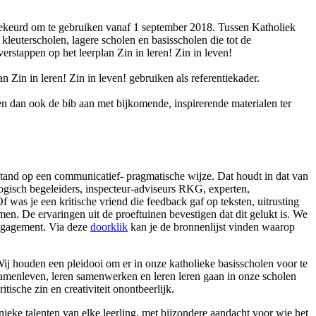
edgekeurd om te gebruiken vanaf 1 september 2018. Tussen Katholiek
leuterscholen, lagere scholen en basisscholen die tot de
rstappen op het leerplan Zin in leren! Zin in leven!
 Zin in leren! Zin in leven! gebruiken als referentiekader.
 dan ook de bib aan met bijkomende, inspirerende materialen ter
stand op een communicatief- pragmatische wijze. Dat houdt in dat van
gogisch begeleiders, inspecteur-adviseurs RKG, experten,
was je een kritische vriend die feedback gaf op teksten, uitrusting
n. De ervaringen uit de proeftuinen bevestigen dat dit gelukt is. We
engagement. Via deze
doorklik
kan je de bronnenlijst vinden waarop
ij houden een pleidooi om er in onze katholieke basisscholen voor te
 samenleven, leren samenwerken en leren leren gaan in onze scholen
tische zin en creativiteit onontbeerlijk.
ieke talenten van elke leerling, met bijzondere aandacht voor wie het