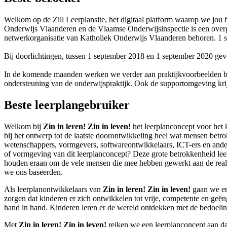
Welkom op de Zill Leerplansite, het digitaal platform waarop we jou 
Onderwijs Vlaanderen en de Vlaamse Onderwijsinspectie is een overgan
netwerkorganisatie van Katholiek Onderwijs Vlaanderen behoren. 1 sep
Bij doorlichtingen, tussen 1 september 2018 en 1 september 2020 geven
In de komende maanden werken we verder aan praktijkvoorbeelden bij
ondersteuning van de onderwijspraktijk. Ook de supportomgeving krij
Beste leerplangebruiker
Welkom bij
Zin in
leren!
Zin in
leven!
het leerplanconcept voor het 
bij het ontwerp tot de laatste doorontwikkeling heel wat mensen betro
wetenschappers, vormgevers, softwareontwikkelaars, ICT-ers en andere
of vormgeving van dit leerplanconcept? Deze grote betrokkenheid leek
houden eraan om de vele mensen die mee hebben gewerkt aan de realis
we ons baseerden.
Als leerplanontwikkelaars van
Zin in
leren!
Zin in
leven!
gaan we erv
zorgen dat kinderen er zich ontwikkelen tot vrije, competente en geë
hand in hand. Kinderen leren er de wereld ontdekken met de bedoeling om
Met
Zin in
leren!
Zin in
leven!
reiken we een leerplanconcept aan dat