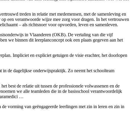
evertrouwd treden in relatie met medemensen, met de samenleving en
 er op een verantwoorde wijze mee zorg voor dragen. In het vertrouwen
 belichaamt – als richtsnoer voor opvoeden, leven en samenleven.
sisonderwijs in Vlaanderen (OKB). De vertaling van die vijf
bben we binnen dit leerplanconcept ook een plaats gegeven aan het
plan. Impliciet en expliciet getuigen de visie erachter, het doorlopen
t in de dagelijkse onderwijspraktijk. Zo neemt het schoolteam
het best de relatie uit tussen de professionele volwassenen en de
benoemen we alle teamleden die in de basisschool verantwoordelijk
 paramedici …
 de vorming van geëngageerde leerlingen met zin in leren en zin in