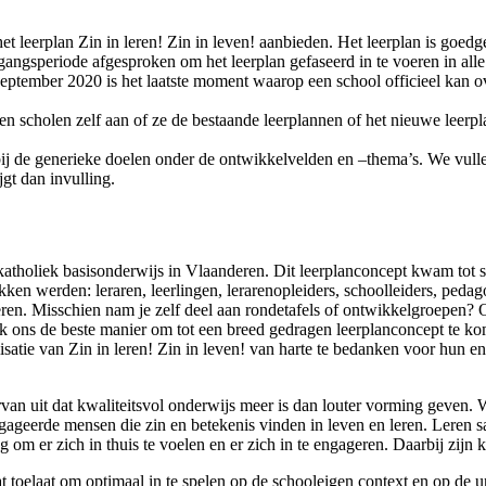
het leerplan Zin in leren! Zin in leven! aanbieden. Het leerplan is go
gsperiode afgesproken om het leerplan gefaseerd in te voeren in alle k
tember 2020 is het laatste moment waarop een school officieel kan ove
 scholen zelf aan of ze de bestaande leerplannen of het nieuwe leerplan
 de generieke doelen onder de ontwikkelvelden en –thema’s. We vullen
gt dan invulling.
katholiek basisonderwijs in Vlaanderen. Dit leerplanconcept kwam tot 
kken werden: leraren, leerlingen, lerarenopleiders, schoolleiders, peda
n. Misschien nam je zelf deel aan rondetafels of ontwikkelgroepen? Of 
 ons de beste manier om tot een breed gedragen leerplanconcept te kome
atie van Zin in leren! Zin in leven! van harte te bedanken voor hun 
an uit dat kwaliteitsvol onderwijs meer is dan louter vorming geven. W
ngageerde mensen die zin en betekenis vinden in leven en leren. Leren
 er zich in thuis te voelen en er zich in te engageren. Daarbij zijn kri
 toelaat om optimaal in te spelen op de schooleigen context en op de un