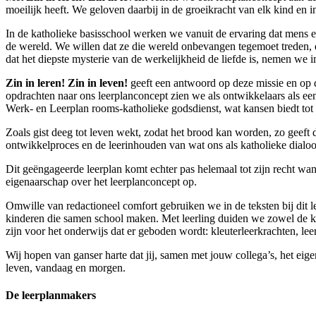
moeilijk heeft. We geloven daarbij in de groeikracht van elk kind en 
In de katholieke basisschool werken we vanuit de ervaring dat mens 
de wereld. We willen dat ze die wereld onbevangen tegemoet treden, d
dat het diepste mysterie van de werkelijkheid de liefde is, nemen we 
Zin in
leren!
Zin in
leven!
geeft een antwoord op deze missie en op d
opdrachten naar ons leerplanconcept zien we als ontwikkelaars als e
Werk- en Leerplan rooms-katholieke godsdienst, wat kansen biedt tot i
Zoals gist deeg tot leven wekt, zodat het brood kan worden, zo geeft d
ontwikkelproces en de leerinhouden van wat ons als katholieke dialoo
Dit geëngageerde leerplan komt echter pas helemaal tot zijn recht wa
eigenaarschap over het leerplanconcept op.
Omwille van redactioneel comfort gebruiken we in de teksten bij dit l
kinderen die samen school maken. Met leerling duiden we zowel de kle
zijn voor het onderwijs dat er geboden wordt: kleuterleerkrachten, le
Wij hopen van ganser harte dat jij, samen met jouw collega’s, het ei
leven, vandaag en morgen.
De leerplanmakers