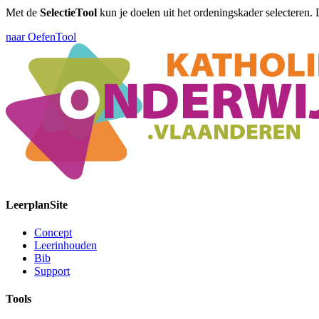
Met de
SelectieTool
kun je doelen uit het ordeningskader selecteren. 
naar OefenTool
LeerplanSite
Concept
Leerinhouden
Bib
Support
Tools